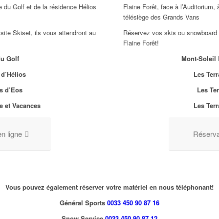
 du Golf et de la résidence Hélios
Flaine Forêt, face à l’Auditorium
télésiège des Grands Vans
ite Skiset, ils vous attendront au
Réservez vos skis ou snowboard su
Flaine Forêt!
u Golf
Mont-Soleil 
 d’Hélios
Les Terr
s d’Eos
Les Te
re et Vacances
Les Terr
n ligne
Réservat
Vous pouvez également réserver votre matériel en nous téléphonant!
Général Sports
0033 450 90 87 16
Snow Service
0033 450 90 87 12