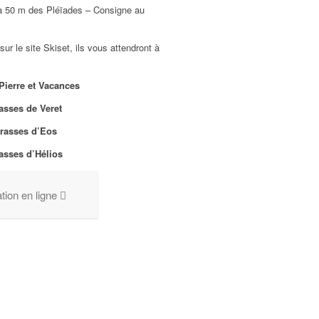
, à 50 m des Pléïades – Consigne au
r le site Skiset, ils vous attendront à
Pierre et Vacances
asses de Veret
rrasses d’Eos
asses d’Hélios
ion en ligne